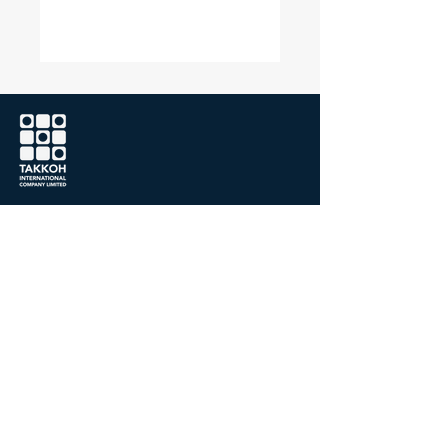
詳しくはこちら...
タッコウ国際有限会社
104062
台湾
台北市中山区復興北路458号1階
+886-2-2500-0517
+886-2-2500-0521
sales@takkoh.com
ようこそお問い合わせください...
Copyright©2024 Takkoh International Co., Ltd. |
design by megaweb